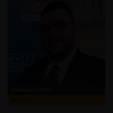
Gianluca Daniele
Beisitzer/in