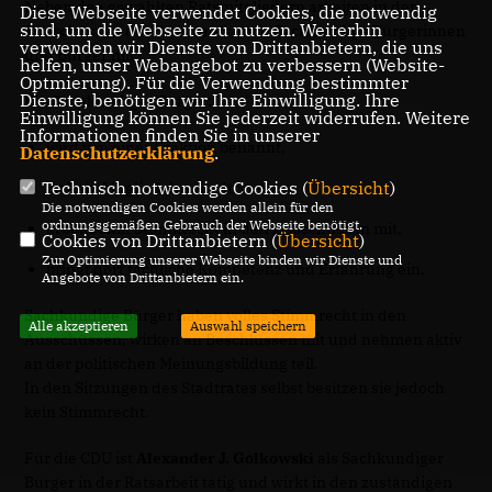
Neben den gewählten Ratsmitgliedern arbeiten in den
Diese Webseite verwendet Cookies, die notwendig
sind, um die Webseite zu nutzen. Weiterhin
Ausschüssen des Stadtrates auch Sachkundige Bürgerinnen
verwenden wir Dienste von Drittanbietern, die uns
und Bürger mit.
helfen, unser Webangebot zu verbessern (Website-
Optmierung). Für die Verwendung bestimmter
Dienste, benötigen wir Ihre Einwilligung. Ihre
Ein Sachkundiger Bürger:
Einwilligung können Sie jederzeit widerrufen. Weitere
Informationen finden Sie in unserer
wird von einer Fraktion benannt,
Datenschutzerklärung
.
Technisch notwendige Cookies (
Übersicht
)
ist kein Mitglied des Stadtrates,
Die notwendigen Cookies werden allein für den
ordnungsgemäßen Gebrauch der Webseite benötigt.
arbeitet mit Stimmrecht in den Ausschüssen mit,
Cookies von Drittanbietern (
Übersicht
)
Zur Optimierung unserer Webseite binden wir Dienste und
bringt dort fachliche Kompetenz und Erfahrung ein.
Angebote von Drittanbietern ein.
Sachkundige Bürger haben volles Stimmrecht in den
Alle akzeptieren
Auswahl speichern
Ausschüssen, wirken an Beschlüssen mit und nehmen aktiv
an der politischen Meinungsbildung teil.
In den Sitzungen des Stadtrates selbst besitzen sie jedoch
kein Stimmrecht.
Für die CDU ist
Alexander J. Golkowski
als Sachkundiger
Bürger in der Ratsarbeit tätig und wirkt in den zuständigen