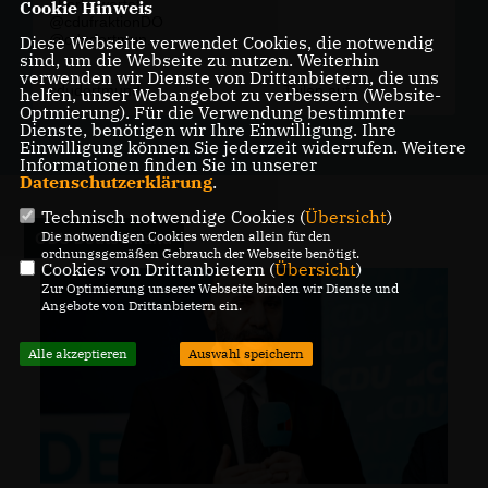
überbewertet.
Cookie Hinweis
@cdufraktionDO
@cdudortmun...
Diese Webseite verwendet Cookies, die notwendig
sind, um die Webseite zu nutzen. Weiterhin
verwenden wir Dienste von Drittanbietern, die uns
cdudortmund
Teilen auf
helfen, unser Webangebot zu verbessern (Website-
Optmierung). Für die Verwendung bestimmter
Dienste, benötigen wir Ihre Einwilligung. Ihre
Einwilligung können Sie jederzeit widerrufen. Weitere
Informationen finden Sie in unserer
Datenschutzerklärung
.
Technisch notwendige Cookies (
Übersicht
)
Die notwendigen Cookies werden allein für den
CDU Deutschland
ordnungsgemäßen Gebrauch der Webseite benötigt.
Cookies von Drittanbietern (
Übersicht
)
Zur Optimierung unserer Webseite binden wir Dienste und
Angebote von Drittanbietern ein.
Alle akzeptieren
Auswahl speichern