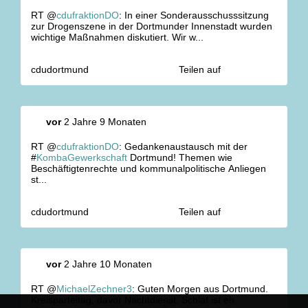
RT @
cdufraktionDO
: In einer Sonderausschusssitzung
zur Drogenszene in der Dortmunder Innenstadt wurden
wichtige Maßnahmen diskutiert. Wir w...
cdudortmund
Teilen auf
vor
2 Jahre 9 Monaten
RT @
cdufraktionDO
: Gedankenaustausch mit der
#
KombaGewerkschaft
Dortmund! Themen wie
Beschäftigtenrechte und kommunalpolitische Anliegen
st...
cdudortmund
Teilen auf
vor
2 Jahre 10 Monaten
RT @
MichaelZechner3
: Guten Morgen aus Dortmund.
Kreisparteitag, davor Nachtdienst. Schlaf ist eh